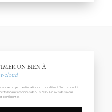
TIMER UN BIEN À
nt-cloud
z votre projet d'estimation immobilière à Saint-cloud à
perts locaux reconnus depuis 1985. Un avis de valeur
et confidentiel.