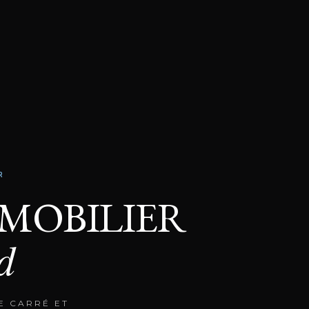
R
MMOBILIER
d
E CARRÉ ET