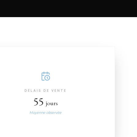
DÉLAIS DE VENTE
55
jours
Moyenne observée