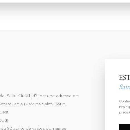
ES
Sai
ale,
Saint-Cloud (92)
est une adresse de
Confie
remarquable (Parc de Saint-Cloud,
nos ex
uest.
précis 
loud)
ic du 92 abrite de vastes domaines