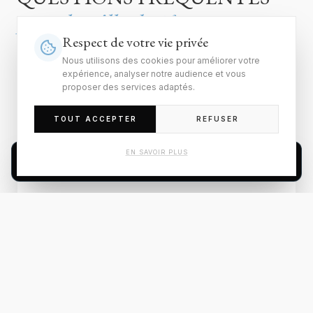
pour la ville de
Nanterre
Respect de votre vie privée
Nous utilisons des cookies pour améliorer votre
expérience, analyser notre audience et vous
Le secteur « universités » se prête-t-il
proposer des services adaptés.
bien à l'investissement type
colocation/meublé ?
TOUT ACCEPTER
REFUSER
EN SAVOIR PLUS
ESTIMER MON BIEN À NANTERRE
ESTIMER UN BIEN À
Nanterre
Confiez votre projet d'estimation immobilière à
Nanterre à nos experts locaux reconnus depuis 1985. Un
avis de valeur précis et confidentiel.