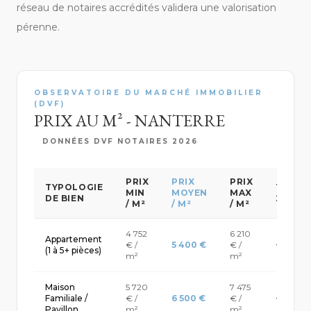
réseau de notaires accrédités validera une valorisation
pérenne.
OBSERVATOIRE DU MARCHÉ IMMOBILIER
(DVF)
PRIX AU M² - NANTERRE
DONNÉES DVF NOTAIRES 2026
PRIX
PRIX
PRIX
TYPOLOGIE
TENDA
MIN
MOYEN
MAX
DE BIEN
2026
/ M²
/ M²
/ M²
4 752
6 210
Appartement
€ /
5 400 €
€ /
+ 2.4% /
(1 à 5+ pièces)
m²
m²
Maison
5 720
7 475
Familiale /
€ /
6 500 €
€ /
+ 3.1% /
Pavillon
m²
m²