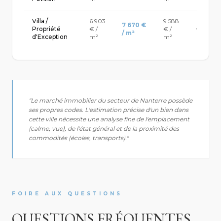
Villa /
6 903
9 588
7 670 €
Propriété
€ /
€ /
+ 3.8% /
/ m²
d'Exception
m²
m²
"Le marché immobilier du secteur de Nanterre possède
ses propres codes. L'estimation précise d'un bien dans
cette ville nécessite une analyse fine de l'emplacement
(calme, vue), de l'état général et de la proximité des
commodités (écoles, transports)."
FOIRE AUX QUESTIONS
QUESTIONS FRÉQUENTES