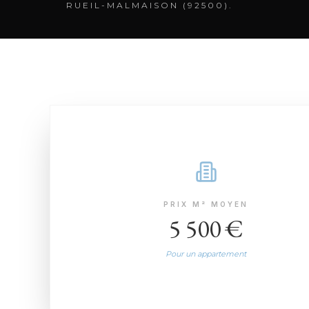
RUEIL-MALMAISON (92500).
PRIX M² MOYEN
5 500 €
Pour un appartement