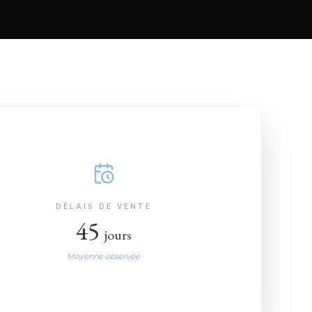
DÉLAIS DE VENTE
45
jours
Moyenne observée