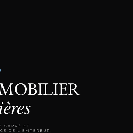
R
MMOBILIER
ières
E CARRÉ ET
CE DE L'EMPEREUR,