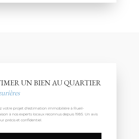
TIMER UN BIEN AU QUARTIER
urières
z votre projet d'estimation immobilière à Rueil-
son à nos experts locaux reconnus depuis 1985. Un avis
ur précis et confidentiel.