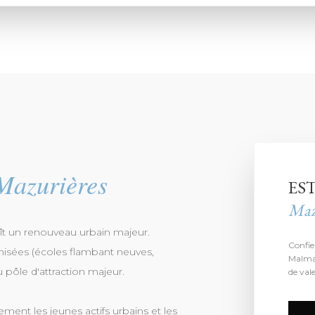
Mazurières
ES
Maz
t un renouveau urbain majeur.
Confie
nisées (écoles flambant neuves,
Malmai
 pôle d'attraction majeur.
de vale
rement les jeunes actifs urbains et les