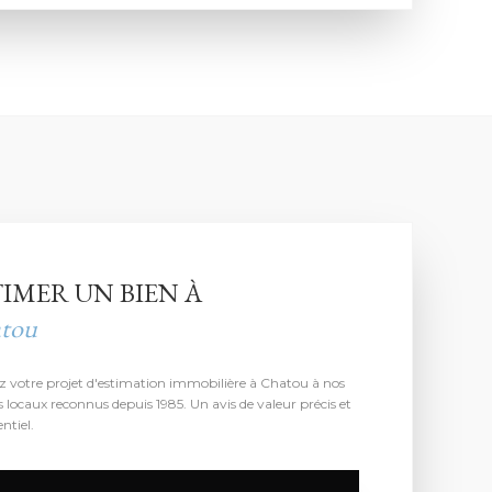
TIMER UN BIEN À
tou
z votre projet d'estimation immobilière à Chatou à nos
s locaux reconnus depuis 1985. Un avis de valeur précis et
ntiel.