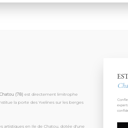
ES
Cha
e Chatou (78)
est directement limitrophe
Confie
nstitue la porte des Yvelines sur les berges
expert
confide
ves artistiques en Ile de Chatou, dotée d'une