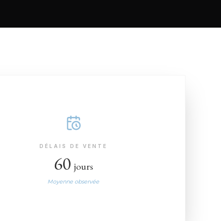
DÉLAIS DE VENTE
60
jours
Moyenne observée