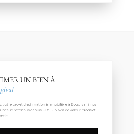
TIMER UN BIEN À
gival
z votre projet d'estimation immobilière à Bougival à nos
s locaux reconnus depuis 1985. Un avis de valeur précis et
ntiel.