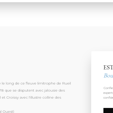
ES
Bou
 le long de ce fleuve limitrophe de Rueil
Confie
78 que se disputent avec jalousie des
expert
 Croissy avec l'illustre colline des
confide
l Ouest)