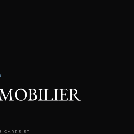
R
MMOBILIER
E CARRÉ ET