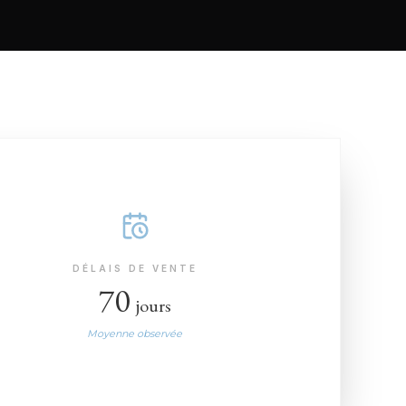
DÉLAIS DE VENTE
70
jours
Moyenne observée