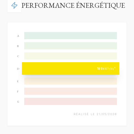
PERFORMANCE ÉNERGÉTIQUE
A
B
C
189
kWh/m²
D
E
F
G
RÉALISÉ LE 21/05/2026