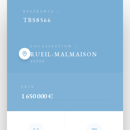
RÉFÉRENCE :
TBS8566
LOCALISATION :
RUEIL-MALMAISON
92500
PRIX :
1 650 000 €