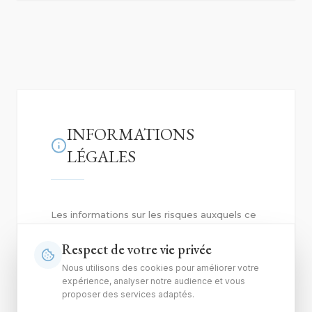
INFORMATIONS
LÉGALES
Les informations sur les risques auxquels ce
bien est exposé sont disponibles sur le site
Géorisques :
georisques.gouv.fr
Respect de votre vie privée
Nous utilisons des cookies pour améliorer votre
expérience, analyser notre audience et vous
proposer des services adaptés.
DOCUMENT NON CONTRACTUEL. AGENCE DE
L'EMPEREUR — TRANSACTION & GESTION