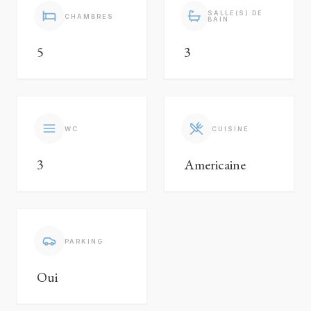
SALLE(S) DE
CHAMBRES
BAIN
5
3
WC
CUISINE
3
Americaine
PARKING
Oui