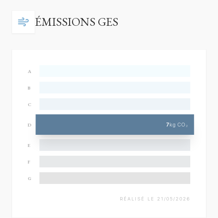
ÉMISSIONS GES
A
B
C
7
kg CO₂
D
E
F
G
RÉALISÉ LE 21/05/2026