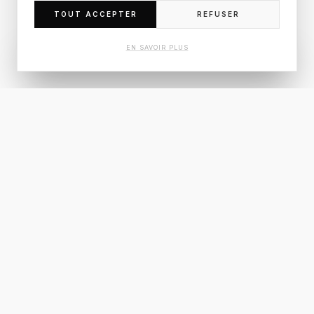
IMMOBILIÈRE.
TOUT ACCEPTER
REFUSER
EN SAVOIR PLUS
RÉSERVER UNE VISITE
Demande
d'informations
RÉPONSE PRIORITAIRE SOUS 24H
VOTRE NOM COMPLET
ADRESSE EMAIL